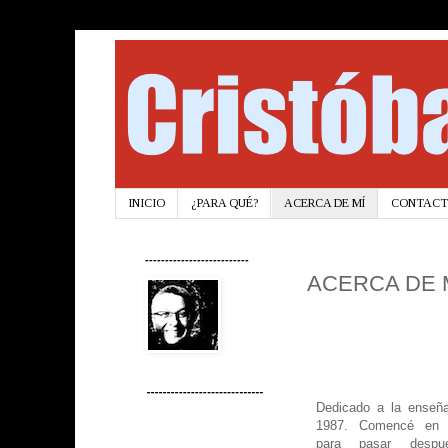
INICIO
¿PARA QUÉ?
ACERCA DE MÍ
CONTAC
--------------------------
ACERCA DE 
Dedicado a la enseñ
1987. Comencé en l
para pasar desp