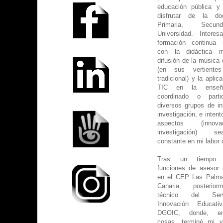
educación pública y
disfrutar de la do
Primaria, Secu
Universidad. Intere
formación continua r
con la didáctica m
difusión de la música 
(en sus vertiente
tradicional) y la aplic
TIC en la enseñ
coordinado o parti
diversos grupos de i
investigación, e inten
aspectos (inno
investigación) 
constante en mi labor
Tras un tiempo e
funciones de asesor 
en el CEP Las Palm
Canaria, posterior
técnico del Ser
Innovación Educat
DGOIC, donde, en
cosas, terminé mi vi